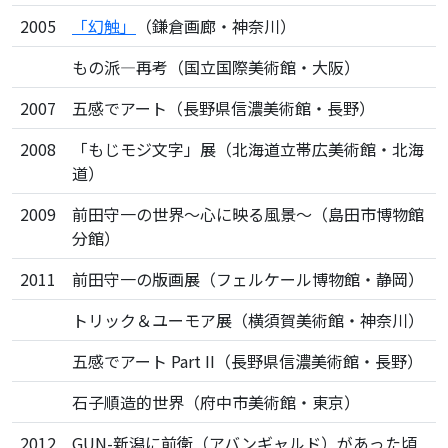
2005
「幻触」
（鎌倉画廊・神奈川）
もの派―再考（国立国際美術館・大阪）
2007
五感でアート（長野県信濃美術館・長野）
2008
「もじモジ文字」展（北海道立帯広美術館・北海
道）
2009
前田守一の世界～心に映る風景～（島田市博物館
分館）
2011
前田守一の版画展（フェルケール博物館・静岡）
トリック＆ユーモア展（横須賀美術館・神奈川）
五感でアート Part II（長野県信濃美術館・長野）
石子順造的世界（府中市美術館・東京）
2012
GUN-新潟に前衛（アバンギャルド）があった頃