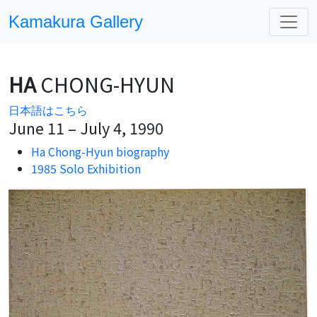
Kamakura Gallery
HA
CHONG-HYUN
日本語はこちら
June 11 – July 4, 1990
Ha Chong-Hyun biography
1985 Solo Exhibition