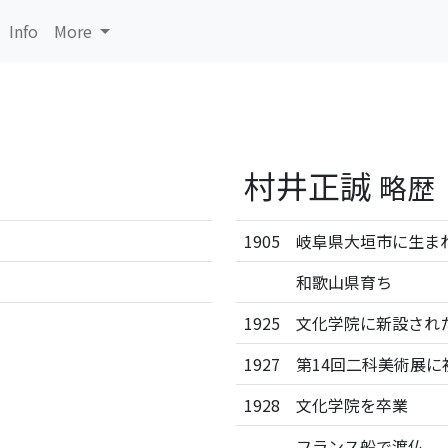
Info
More
村井正誠
略歴
1905
岐阜県大垣市に生ま
和歌山県育ち
1925
文化学院に新設され
1927
第14回二科美術展に
1928
文化学院を卒業
フランス船で渡仏