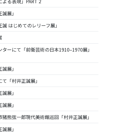
よる表現」PART 2
正誠展」
正誠 はじめてのレリーフ展」
賞
ターにて「前衛芸術の日本1910–1970展」
正誠展」
にて「村井正誠展」
正誠展」
正誠展」
市猪熊弦一郎現代美術館巡回「村井正誠展」
正誠展」