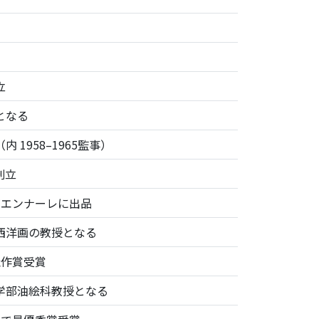
立
となる
 1958–1965監事）
創立
ビエンナーレに出品
西洋画の教授となる
佳作賞受賞
学部油絵科教授となる