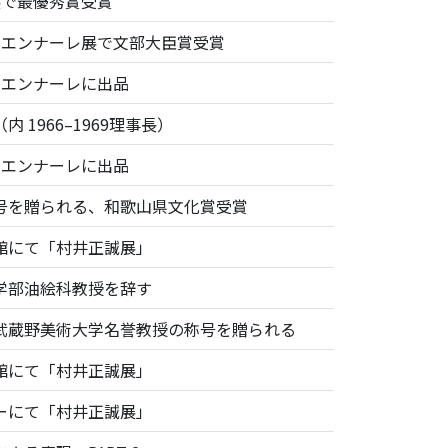
展で最優秀賞受賞
ビエンナーレ展で文部大臣賞受賞
ビエンナーレに出品
 1966–1969理事長）
ビエンナーレに出品
号を贈られる、和歌山県文化賞受賞
館にて「村井正誠展」
学部油絵科教授を辞す
武蔵野美術大学名誉教授の称号を贈られる
館にて「村井正誠展」
ーにて「村井正誠展」