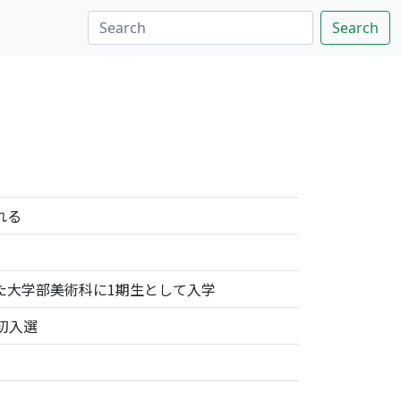
Search
れる
た大学部美術科に1期生として入学
初入選