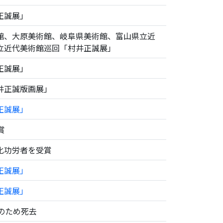
正誠展」
館、大原美術館、岐阜県美術館、富山県立近
立近代美術館巡回「村井正誠展」
正誠展」
井正誠版画展」
正誠展」
賞
化功労者を受賞
正誠展」
正誠展」
のため死去