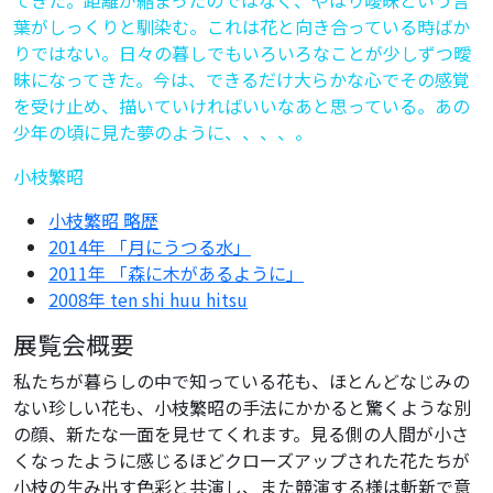
葉がしっくりと馴染む。これは花と向き合っている時ばか
りではない。日々の暮しでもいろいろなことが少しずつ曖
昧になってきた。今は、できるだけ大らかな心でその感覚
を受け止め、描いていければいいなあと思っている。あの
少年の頃に見た夢のように、、、、。
小枝繁昭
小枝繁昭 略歴
2014年 「月にうつる水」
2011年 「森に木があるように」
2008年 ten shi huu hitsu
展覧会概要
私たちが暮らしの中で知っている花も、ほとんどなじみの
ない珍しい花も、小枝繁昭の手法にかかると驚くような別
の顔、新たな一面を見せてくれます。見る側の人間が小さ
くなったように感じるほどクローズアップされた花たちが
小枝の生み出す色彩と共演し、また競演する様は斬新で意