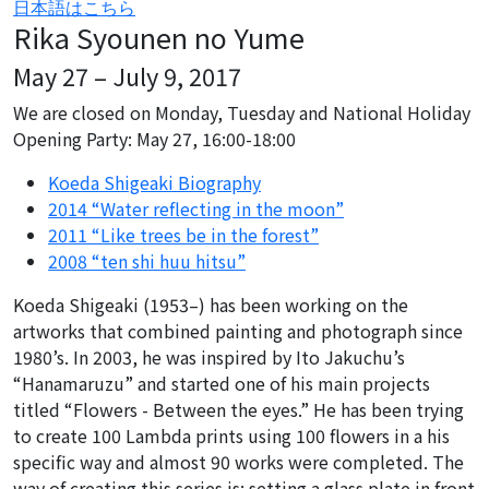
日本語はこちら
Rika Syounen no Yume
May 27 – July 9, 2017
We are closed on Monday, Tuesday and National Holiday
Opening Party: May 27, 16:00-18:00
Koeda Shigeaki Biography
2014 “Water reflecting in the moon”
2011 “Like trees be in the forest”
2008 “ten shi huu hitsu”
Koeda Shigeaki (1953–) has been working on the
artworks that combined painting and photograph since
1980’s. In 2003, he was inspired by Ito Jakuchu’s
“Hanamaruzu” and started one of his main projects
titled “Flowers - Between the eyes.” He has been trying
to create 100 Lambda prints using 100 flowers in a his
specific way and almost 90 works were completed. The
way of creating this series is: setting a glass plate in front