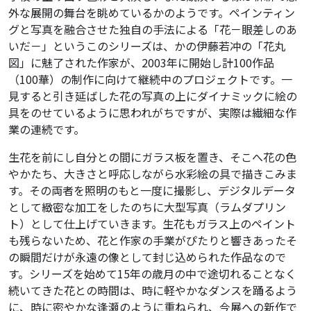
外な展開の舞台を眺めているかのようです。ペインティン
グと写真を融合させた独自の手法による「花－眼差しのあ
いだ－」というこのシリーズは、かの伊藤若冲の「花丸
図」に魅了された作家が、2003年に開始し計100作品
（100華）の制作に向けて継続中のプロジェクトです。一
見すると引き延ばした花の写真の上にダイナミックに絵の
具をのせているように思われがちですが、実際は繊細な作
業の連続です。
生花を前にし自分との間にガラス板を置き、そこへ花の色
やかたち、大きさと呼応しながら水彩絵の具で描きこみま
す。その両者を照明のもと一度に撮影し、デジタルデータ
として緻密な加工をしたのちに大型写真（ラムダプリン
ト）として仕上げていきます。生花もガラス上のペイント
も残らないため、花と作家の手業がぴたりと響きあったそ
の瞬間だけが永遠の像として封じ込められた作品なので
す。シリーズを始めて15年の歳月の中で途切れることなく
続いてきた花との時間は、時に軽やかなダンスを踊るよう
に、時に密やかな逢瀬のように重ねられ、今展への新作で