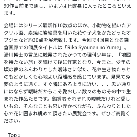
90作目前まで達し、いよいよ円熟期に入ったところといえ
ます。
会場にはシリーズ最新作10数点のほか、小動物を描いたア
クリル画、素焼に岩絵具を用いた花や子犬をかたどったオ
ブジェなど約30点を展示致します。今回で4回目となる鎌
倉画廊での個展タイトルは「Rika Syounen no Yume」。
湯川博士の言葉に触発されたかつての理科少年は、「地図
を持たない旅」を続けて後に作家となり、今また、少年の
頃の夢のふんわりとした曖昧さに似た、花や生き物たちと
のもどかしくも心地よい距離感を感じています。見果てぬ
夢のように遠く、すぐ隣にあるように近い、、、思い通り
にはならず曖昧だからこそ愛おしい数々のもの――その中で生
まれた作品たちです。鑑賞者それぞれの曖昧だけれど愛し
いもの、そんなことも思い浮かべながら、ふんわりとした
心で花に囲まれ眺めて頂きたい展覧会です。ぜひご高覧く
ださい。
Top »