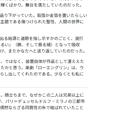
、輝くばかり、舞台を満たしていたのだった。
品り下がっていた。鉛箔か金箔を置いたらしい
的主題である傷つけられた聖性、人間の世界に
出る始源と道筋を指し示すかのごとく、波打
ふるい」（篩、そして振る樋）となって吸収
け、またかなたへと送り返していたのだった。
に、ではなく、装置自体が作品として湛ええた
ったかと思う。楽劇「ローエングリン」は、ウ
照らし出してくれたのである。少なくとも私に
る。顔立ちまで、なぜかこの二人は兄弟以上に
が、パリ＝デュッセルドルフ゠ミラノの三都市
が偶然ならざる同質性の糸で結ばれていたこと