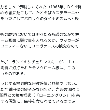
もって示唆してくれた（1965年、B S N新
形から縦に起こして、たとえばカステラーニや
譜をも束にしてバロックのダイナミズムへと歴
美術の歴史においては脈々たる系譜のなかで併
ローム画面に裂け目を入れるのか、ウッカーが
、ユニティーないしユニヴァースの観念なので
したポーランドのシチェミンスキーが、「ユニ
の均質に釘打たれたモノクローム板は、この
ていたのである。
ようとする根源的な宗教感情と無縁ではない。
均質円盤の緩やかな回転が、光――この無限に
人間界との接触様態（「ローエングリン」)を完
とする俗論に、痛棒を食らわせているのであ