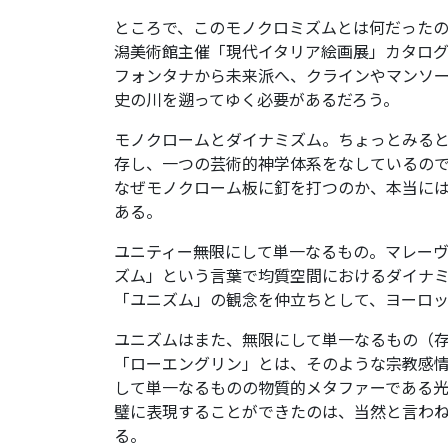
ところで、このモノクロミズムとは何だったのだ
潟美術館主催「現代イタリア絵画展」カタログ
フォンタナから未来派へ、クラインやマンソ
史の川を遡ってゆく必要があるだろう。
モノクロームとダイナミズム。ちょっとみる
存し、一つの芸術的神学体系をなしているの
なぜモノクローム板に釘を打つのか、本当に
ある。
ユニティー――無限にして単一なるもの。マレ
ズム」という言葉で均質空間におけるダイナ
「ユニズム」の観念を仲立ちとして、ヨーロ
ユニズムはまた、無限にして単一なるもの（
「ローエングリン」とは、そのような宗教感情
して単一なるものの物質的メタファーである光
璧に表現することができたのは、当然と言わ
る。