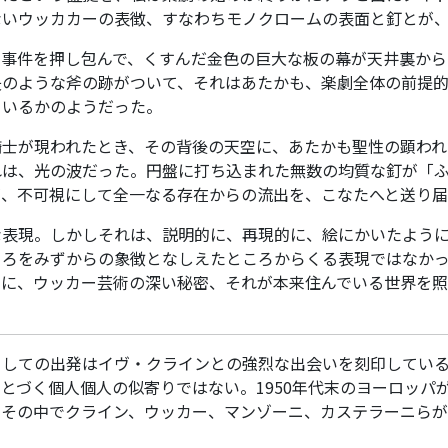
ないウッカカーの表徴、すなわちモノクロームの表面と釘とが
る事件を押し包んで、くすんだ金色の巨大な板の幕が天井裏から
矢のような斧の跡がついて、それはあたかも、楽劇全体の前提
ているかのようだった。
騎士が現われたとき、その背後の天空に、あたかも聖性の顕われ
れは、光の波だった。円盤に打ち込まれた無数の均質な釘が「
が、不可視にして全一なる存在からの流出を、こなたへと送り届
な表現。しかしそれは、説明的に、再現的に、絵にかいたよう
ころをみずからの象徴となしえたところからくる表現ではなか
えに、ウッカー芸術の深い秘密、それが本来住んでいる世界を
。
としての出発はイヴ・クラインとの強烈な出会いを刻印してい
とづく個人個人の似寄りではない。1950年代末のヨーロッパ
、その中でクライン、ウッカー、マンゾーニ、カステラーニら