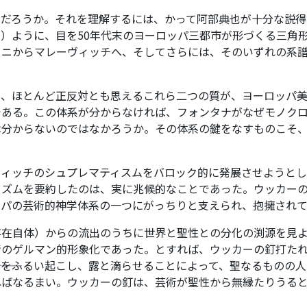
ろうか。それを理解するには、かって阿部典也が十分な説得力を
）ように、目を50年代末のヨーロッパ三都市が形づくる三角
ーニからマレーヴィッチへ、そしてさらには、そのいずれの系
と、ほとんど正反対とも思えるこれら二つの質が、ヨーロッパ
である。この体系が分からなければ、フォンタナがなぜモノク
は分からないのではなかろうか。その体系の鍵をなすものこそ
ーヴィッチのシュプレマティスムをバロック的に発展させようと
ミズムを要約したのは、実に兆候的なことであった。ウッカー
ッパの芸術的神学体系の一つにがっちりと支えられ、抱擁され
存在自体）からの流出のうちに世界と聖性との分化の渕源を見
のゲルマン的形象化であった。とすれば、ウッカーの釘打たれた
――をふるい起こし、露と滴らせることによって、聖なるものの
ねばなるまい。ウッカーの釘は、芸術が聖性から無縁たりうる