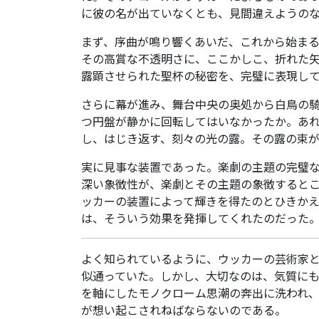
に彼の名が出ていなくとも、見間違えようの
まず、序曲が鳴り響くあいだ、これから始ま
その高賞な不透明さに、ここかしこ、折れた
露顕させられた聖杯の秘密を、完璧に表現し
さらに幕が進み、舞台中央の奥処から白鳥の
つ円盤が静かに回転してはいなかったか。あ
し、はじき返す、刻々の光の露。その露の束
実に見事な装置であった。楽劇の主題の完璧
深い象徴性が、楽劇とその主題の象徴すると
ッカーの装置によって輝きを得たのとひきか
は、そういう効果を発揮してくれたのだった
よく知られているように、ウッカーの芸術家
似通っていた。しかし、大切なのは、気質にも
を軸にしたモノクローム思潮の奔出に洗われ
が想い起こされねばならないのである。