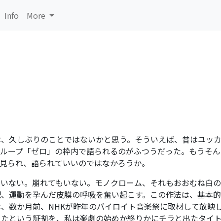
Info
More
は、久しぶりのことではないかと思う。そういえば、昔はユッ
ループ「ゼロ」の枠内で語られるのがふつうだった。もうそん
て見られ、語られていいのではなかろうか。
ていない。崩れてもいない。モノクローム、それもおおむね白の
配、運動を孕んだ皮膜の呼吸を奮い起こす。この作法は、基本的
、数か月前、NHKが昨年のバイロイト音楽祭に取材して放映
ったという証拠を、私は楽劇の始めか終りかにチラと出たタイ